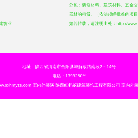
分包；装修材料、建筑材料、五金交
器材的租赁。（依法须经批准的项目
建筑业
如若转载，请注明出处：http://www.sxhm
地址：陕西省渭南市合阳县城解放路南段2－14号
电话：1399280**
w.sxhmyzs.com
室内外装潢
陕西红蚂蚁建筑装饰工程有限公司
室内外